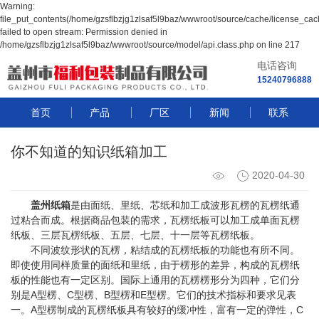
Warning:
file_put_contents(/home/gzsflbzjg1zlsaf5l9baz/wwwroot/source/cache/license_cac
failed to open stream: Permission denied in
/home/gzsflbzjg1zlsaf5l9baz/wwwroot/source/model/api.class.php on line 217
电话咨询
15240796888
首页
产品
厂区
新闻
联系
你不知道的知识纸箱加工
2020-04-30
盖州纸箱
是由面纸、里纸、芯纸和加工成波形瓦楞的瓦楞纸通
过粘合而成。根据商品包装的需求，瓦楞纸板可以加工成单面瓦楞
纸板、三层瓦楞纸板、五层、七层、十一层等瓦楞纸板。
不同波纹形状的瓦楞，粘结成的瓦楞纸板的功能也有所不同。
即使使用同样质量的面纸和里纸，由于楞形的差异，构成的瓦楞纸
板的性能也有一定区别。国际上通用的瓦楞楞形分为四种，它们分
别是A型楞、C型楞、B型楞和E型楞。它们的技术指标和要求见表
一。A型楞制成的瓦楞纸板具有较好的缓冲性，富有一定的弹性，C